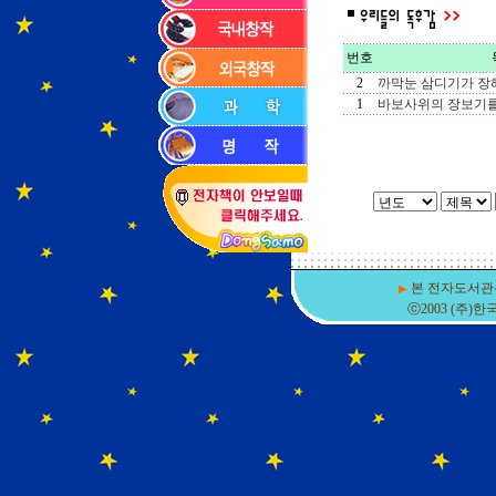
번호
2
까막눈 삼디기가 장
1
바보사위의 장보기를
본 전자도서관
▶
ⓒ2003 (주)한국DSM