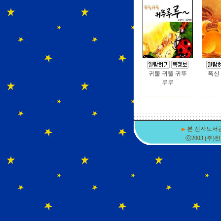
귀뚤 귀뚤 귀뚜
폭신
루루
본 전자도서
▶
ⓒ2003 (주)한국D