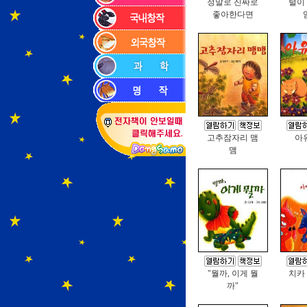
정말로 진짜로
털이
좋아한다면
고추잠자리 맴
아
맴
"뭘까, 이게 뭘
치카
까"