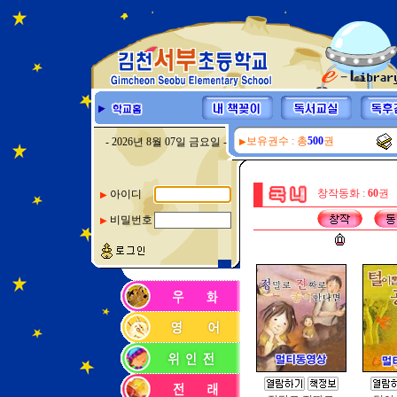
보유권수 : 총
500
권
- 2026년 8월 07일 금요일 -
▶
창작동화 :
60
권
아이디
▶
비밀번호
▶